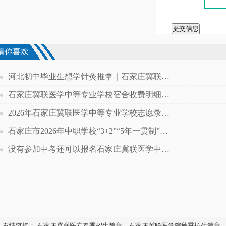
提交信息
猜你喜欢
河北初中毕业生想学针灸推拿｜石家庄冀联医专对口专业详解，课程 + 升学 + 就业全梳理
石家庄冀联医学中等专业学校宿舍收费明细！电费全额免除，无住宿隐形消费
2026年石家庄冀联医学中等专业学校志愿录取什么时候发通知书
石家庄市2026年中职学校“3+2”“5年一贯制”贯通培养项目缺额计划
没有参加中考还可以报名石家庄冀联医学中等专业学校康复专业吗？
友情链接：
石家庄冀联医专春季招生简章
石家庄冀联医学院秋季招生简章