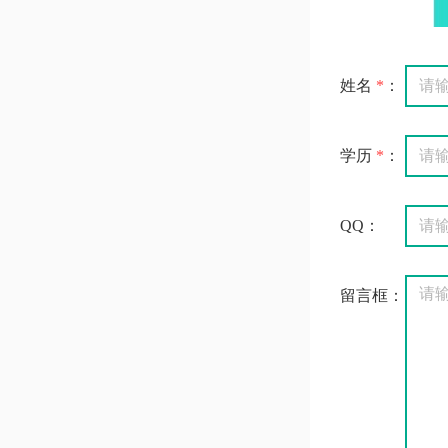
姓名
*
：
学历
*
：
QQ：
留言框：