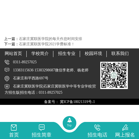
上一篇：
石家庄冀联医学院的每天作息时间安排
下一篇：
石家庄冀联医学院2021学费标准！
网站首页
学校简介
招生专业
校园环境
联系我们
0311-89257025
13383115636 15383298687微信李老师、杨老师
石家庄和平西路697号
石家庄冀联医学院|石家庄冀联医学中等专业学校|官
方招生版|招生电话：0311-89257025
备案号：
冀ICP备18021319号-1
Top
首页
招生简章
招生电话
网上报名
oot:sort}